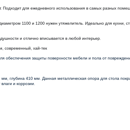
ит. Подходит для ежедневного использования в самых разных поме
аметром 1100 и 1200 нужен утяжелитель. Идеально для кухни, стол
здушности и отлично вписывается в любой интерьер.
м, с
овременный, х
ай-тек
я обеспечения защиты поверхности мебели и пола от повреждени
 мм, глубина 410 мм.
Данная металлическая опора для стола покра
влаги и коррозии.